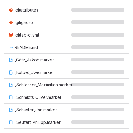
.gitattributes
.gitignore
.gitlab-ci.yml
README.md
_Götz_Jakob.marker
_Kölbel_Uwe.marker
_Schlosser_Maximilian.marker
_Schmidts_Oliver.marker
_Schuster_Jan.marker
_Seufert_Philipp.marker