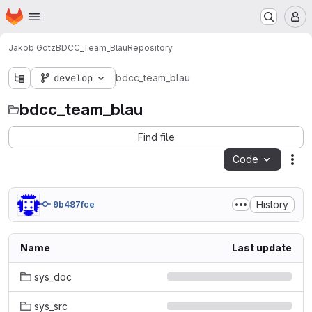
Homepage
Skip to main content
M
Jakob Götz
BDCC_Team_Blau
Repository
develop
bdcc_team_blau
bdcc_team_blau
Find file
Code
Act
History
9b487fce
Name
Last update
sys_doc
sys_src