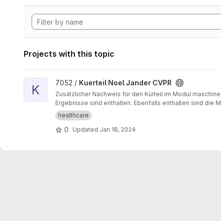
Projects with this topic
View Kuerteil Noel Jander CVPR project
7052 /
Kuerteil Noel Jander CVPR
K
Zusätzlicher Nachweis für den Kürteil im Modul maschin
Ergebnisse sind enthalten. Ebenfalls enthalten sind die 
healthcare
0
Updated
Jan 18, 2024