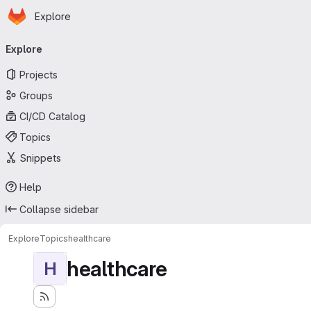
Homepage
Skip to main content
Explore
Primary navigation
Explore
Projects
Groups
CI/CD Catalog
Topics
Snippets
Help
Collapse sidebar
Explore
Topics
healthcare
healthcare
H