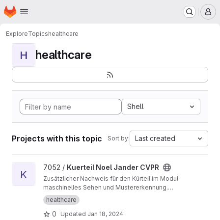
Homepage
Skip to main content
M
Explore
Topics
healthcare
healthcare
H
Shell
Projects with this topic
Last created
Sort by:
View Kuerteil Noel Jander CVPR project
7052 /
Kuerteil Noel Jander CVPR
K
Zusätzlicher Nachweis für den Kürteil im Modul
maschinelles Sehen und Mustererkennung.
Setup des Cerberus Modelles für Ubuntu,
healthcare
sowie abgeänderte Files. Datensatz und auch
0
Updated
Jan 18, 2024
die Ergebnisse sind enthalten. Ebenfalls