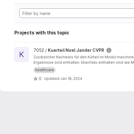
Projects with this topic
View Kuerteil Noel Jander CVPR project
7052 /
Kuerteil Noel Jander CVPR
K
Zusätzlicher Nachweis für den Kürteil im Modul maschin
Ergebnisse sind enthalten. Ebenfalls enthalten sind die 
healthcare
0
Updated
Jan 18, 2024