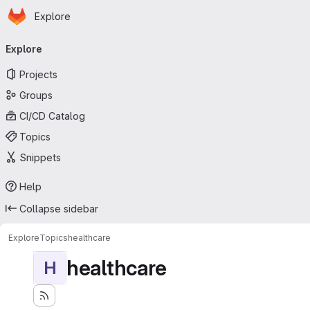
Homepage
Skip to main content
Explore
Primary navigation
Explore
Projects
Groups
CI/CD Catalog
Topics
Snippets
Help
Collapse sidebar
Explore
Topics
healthcare
healthcare
H